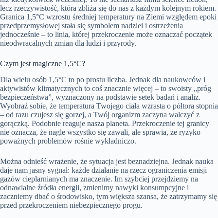
lecz rzeczywistość, która zbliża się do nas z każdym kolejnym rokiem.
Granica 1,5°C wzrostu średniej temperatury na Ziemi względem epoki
przedprzemysłowej stała się symbolem nadziei i ostrzeżenia
jednocześnie – to linia, której przekroczenie może oznaczać początek
nieodwracalnych zmian dla ludzi i przyrody.
Czym jest magiczne 1,5°C?
Dla wielu osób 1,5°C to po prostu liczba. Jednak dla naukowców i
aktywistów klimatycznych to coś znacznie więcej – to swoisty „próg
bezpieczeństwa”, wyznaczony na podstawie setek badań i analiz.
Wyobraź sobie, że temperatura Twojego ciała wzrasta o półtora stopnia
– od razu czujesz się gorzej, a Twój organizm zaczyna walczyć z
gorączką. Podobnie reaguje nasza planeta. Przekroczenie tej granicy
nie oznacza, że nagle wszystko się zawali, ale sprawia, że ryzyko
poważnych problemów rośnie wykładniczo.
Można odnieść wrażenie, że sytuacja jest beznadziejna. Jednak nauka
daje nam jasny sygnał: każde działanie na rzecz ograniczenia emisji
gazów cieplarnianych ma znaczenie. Im szybciej przejdziemy na
odnawialne źródła energii, zmienimy nawyki konsumpcyjne i
zaczniemy dbać o środowisko, tym większa szansa, że zatrzymamy się
przed przekroczeniem niebezpiecznego progu.