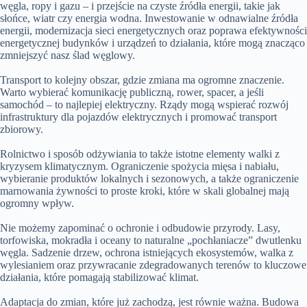
węgla, ropy i gazu – i przejście na czyste źródła energii, takie jak
słońce, wiatr czy energia wodna. Inwestowanie w odnawialne źródła
energii, modernizacja sieci energetycznych oraz poprawa efektywności
energetycznej budynków i urządzeń to działania, które mogą znacząco
zmniejszyć nasz ślad węglowy.
Transport to kolejny obszar, gdzie zmiana ma ogromne znaczenie.
Warto wybierać komunikację publiczną, rower, spacer, a jeśli
samochód – to najlepiej elektryczny. Rządy mogą wspierać rozwój
infrastruktury dla pojazdów elektrycznych i promować transport
zbiorowy.
Rolnictwo i sposób odżywiania to także istotne elementy walki z
kryzysem klimatycznym. Ograniczenie spożycia mięsa i nabiału,
wybieranie produktów lokalnych i sezonowych, a także ograniczenie
marnowania żywności to proste kroki, które w skali globalnej mają
ogromny wpływ.
Nie możemy zapominać o ochronie i odbudowie przyrody. Lasy,
torfowiska, mokradła i oceany to naturalne „pochłaniacze” dwutlenku
węgla. Sadzenie drzew, ochrona istniejących ekosystemów, walka z
wylesianiem oraz przywracanie zdegradowanych terenów to kluczowe
działania, które pomagają stabilizować klimat.
Adaptacja do zmian, które już zachodzą, jest równie ważna. Budowa