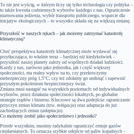
To nie jest wyścig, w którym liczy się tylko technologia czy polityka –
to także kwestia codziennych wyborów każdego z nas. Ograniczenie
marnowania jedzenia, wybór transportu publicznego, wsparcie dla
inicjatyw ekologicznych – to wszystko składa się na większą zmianę.
Przyszłość w naszych rękach – jak możemy zatrzymać katastrofę
klimatyczną?
Choć perspektywa katastrofy klimatycznej może wydawać się
przytłaczająca, to właśnie teraz – bardziej niż kiedykolwiek –
przyszłość naszej planety zależy od wspólnych działań ludzkości.
Każdy z nas, zarówno jako jednostka, jak i część większej
społeczności, ma realny wpływ na to, czy przekroczymy
niebezpieczny próg 1,5°C, czy też zdołamy go uniknąć i zapewnić
przyszłym pokoleniom bezpieczniejszy świat.
Zmiana musi nastąpić na wszystkich poziomach: od indywidualnych
wyborów, przez działania społeczności lokalnych, po globalne
strategie rządów i biznesu. Kluczowe są dwa podejścia: ograniczanie
przyczyn zmian klimatu (tzw.
mitigacja
) oraz adaptacja do już
zachodzących zmian (
adaptacja
).
Co możemy zrobić jako społeczeństwo i jednostki?
Przede wszystkim, musimy radykalnie ograniczyć emisje gazów
cieplarnianych. To oznacza szybkie odejście od paliw kopalnych –